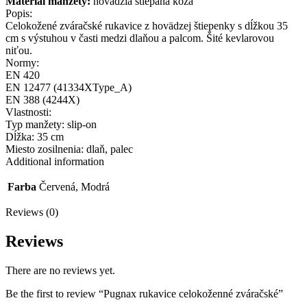
Materiál manžety:
hovädzia štiepaná koža
Popis:
Celokožené zváračské rukavice z hovädzej štiepenky s dĺžkou 35
cm s výstuhou v časti medzi dlaňou a palcom. Šité kevlarovou
niťou.
Normy:
EN 420
EN 12477
(41334XType_A)
EN 388
(4244X)
Vlastnosti:
Typ manžety: slip-on
Dĺžka: 35 cm
Miesto zosilnenia: dlaň, palec
Additional information
Farba
Červená, Modrá
Reviews (0)
Reviews
There are no reviews yet.
Be the first to review “Pugnax rukavice celokoženné zváračské”