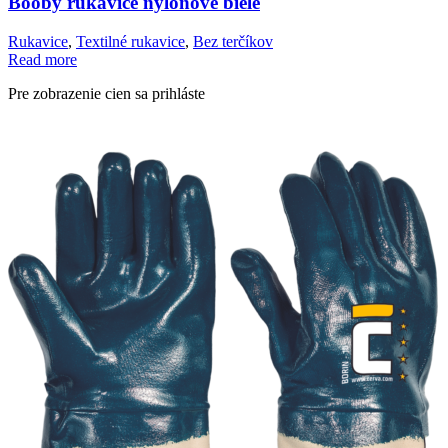
Booby rukavice nylonové biele
Rukavice
,
Textilné rukavice
,
Bez terčíkov
Read more
Pre zobrazenie cien sa prihláste