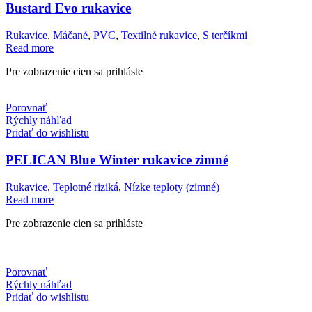
Bustard Evo rukavice
Rukavice
,
Máčané
,
PVC
,
Textilné rukavice
,
S terčíkmi
Read more
Pre zobrazenie cien sa prihláste
Porovnať
Rýchly náhľad
Pridať do wishlistu
PELICAN Blue Winter rukavice zimné
Rukavice
,
Teplotné riziká
,
Nízke teploty (zimné)
Read more
Pre zobrazenie cien sa prihláste
Porovnať
Rýchly náhľad
Pridať do wishlistu