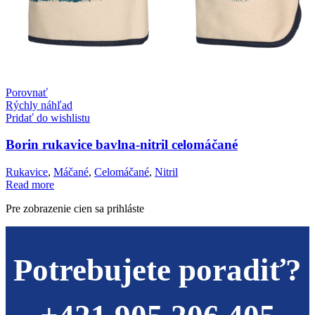
Porovnať
Rýchly náhľad
Pridať do wishlistu
Borin rukavice bavlna-nitril celomáčané
Rukavice
,
Máčané
,
Celomáčané
,
Nitril
Read more
Pre zobrazenie cien sa prihláste
Potrebujete poradiť?