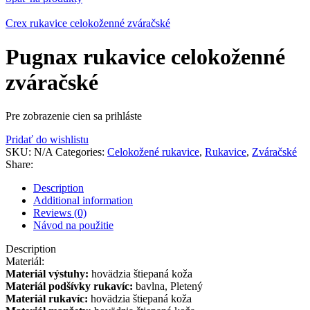
Crex rukavice celokoženné zváračské
Pugnax rukavice celokoženné
zváračské
Pre zobrazenie cien sa prihláste
Pridať do wishlistu
SKU:
N/A
Categories:
Celokožené rukavice
,
Rukavice
,
Zváračské
Share:
Description
Additional information
Reviews (0)
Návod na použitie
Description
Materiál:
Materiál výstuhy:
hovädzia štiepaná koža
Materiál podšívky rukavíc:
bavlna, Pletený
Materiál rukavíc:
hovädzia štiepaná koža