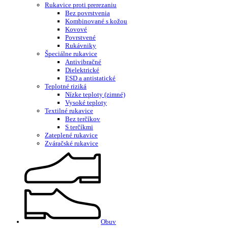
Rukavice proti prerezaniu
Bez povrstvenia
Kombinované s kožou
Kovové
Povrstvené
Rukávniky
Špeciálne rukavice
Antivibračné
Dielektrické
ESD a antistatické
Teplotné riziká
Nízke teploty (zimné)
Vysoké teploty
Textilné rukavice
Bez terčíkov
S terčíkmi
Zateplené rukavice
Zváračské rukavice
Obuv