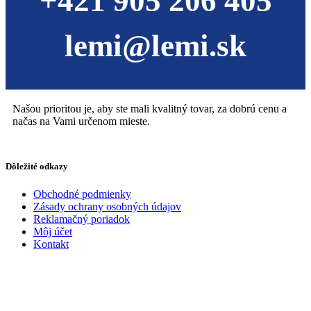
+421 905 206 405
lemi@lemi.sk
Našou prioritou je, aby ste mali kvalitný tovar, za dobrú cenu a
načas na Vami určenom mieste.
Dôležité odkazy
Obchodné podmienky
Zásady ochrany osobných údajov
Reklamačný poriadok
Môj účet
Kontakt