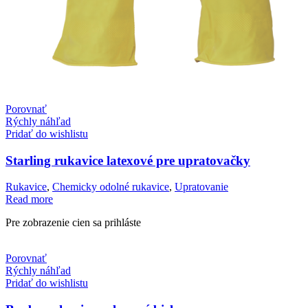
Porovnať
Rýchly náhľad
Pridať do wishlistu
Starling rukavice latexové pre upratovačky
Rukavice
,
Chemicky odolné rukavice
,
Upratovanie
Read more
Pre zobrazenie cien sa prihláste
Porovnať
Rýchly náhľad
Pridať do wishlistu