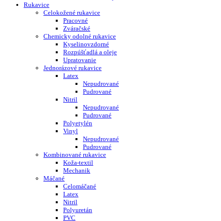
Rukavice
Celokožené rukavice
Pracovné
Zváračské
Chemicky odolné rukavice
Kyselinovzdorné
Rozpúšťadlá a oleje
Upratovanie
Jednorázové rukavice
Latex
Nepudrované
Pudrované
Nitril
Nepudrované
Pudrované
Polyetylén
Vinyl
Nepudrované
Pudrované
Kombinované rukavice
Koža-textil
Mechanik
Máčané
Celomáčané
Latex
Nitril
Polyuretán
PVC