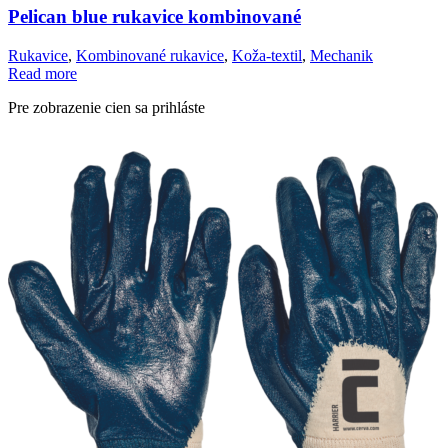
Pelican blue rukavice kombinované
Rukavice
,
Kombinované rukavice
,
Koža-textil
,
Mechanik
Read more
Pre zobrazenie cien sa prihláste