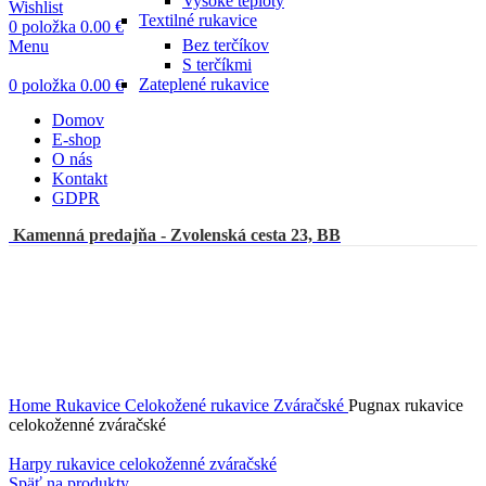
Vysoké teploty
Wishlist
Textilné rukavice
0
položka
0.00
€
Bez terčíkov
Menu
S terčíkmi
Zateplené rukavice
0
položka
0.00
€
Domov
E-shop
O nás
Kontakt
GDPR
Kamenná predajňa - Zvolenská cesta 23, BB
Click to enlarge
Home
Rukavice
Celokožené rukavice
Zváračské
Pugnax rukavice
celokoženné zváračské
Harpy rukavice celokoženné zváračské
Späť na produkty