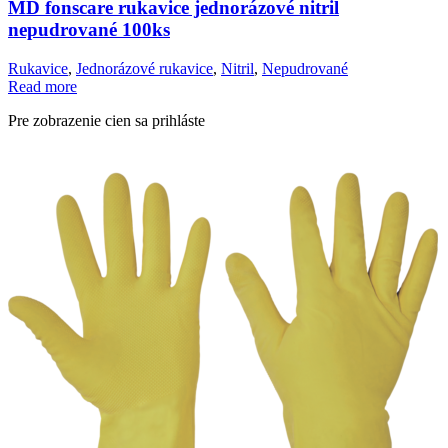
MD fonscare rukavice jednorázové nitril
nepudrované 100ks
Rukavice
,
Jednorázové rukavice
,
Nitril
,
Nepudrované
Read more
Pre zobrazenie cien sa prihláste