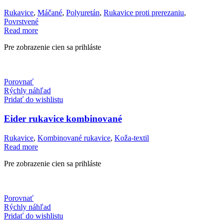
Rukavice
,
Máčané
,
Polyuretán
,
Rukavice proti prerezaniu
,
Povrstvené
Read more
Pre zobrazenie cien sa prihláste
Porovnať
Rýchly náhľad
Pridať do wishlistu
Eider rukavice kombinované
Rukavice
,
Kombinované rukavice
,
Koža-textil
Read more
Pre zobrazenie cien sa prihláste
Porovnať
Rýchly náhľad
Pridať do wishlistu