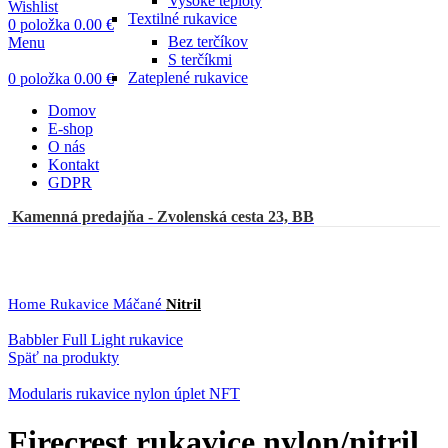
Vysoké teploty
Wishlist
Textilné rukavice
0
položka
0.00
€
Bez terčíkov
Menu
S terčíkmi
Zateplené rukavice
0
položka
0.00
€
Domov
E-shop
O nás
Kontakt
GDPR
Kamenná predajňa - Zvolenská cesta 23, BB
Click to enlarge
Home
Rukavice
Máčané
Nitril
Babbler Full Light rukavice
Späť na produkty
Modularis rukavice nylon úplet NFT
Firecrest rukavice nylon/nitril