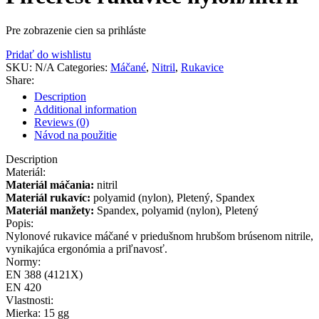
Pre zobrazenie cien sa prihláste
Pridať do wishlistu
SKU:
N/A
Categories:
Máčané
,
Nitril
,
Rukavice
Share:
Description
Additional information
Reviews (0)
Návod na použitie
Description
Materiál:
Materiál máčania:
nitril
Materiál rukavíc:
polyamid (nylon), Pletený,
Spandex
Materiál manžety:
Spandex,
polyamid (nylon), Pletený
Popis:
Nylonové rukavice máčané v priedušnom hrubšom brúsenom nitrile,
vynikajúca ergonómia a priľnavosť.
Normy:
EN 388
(4121X)
EN 420
Vlastnosti:
Mierka: 15 gg