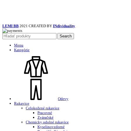
LEMI BB
2021 CREATED BY
INdividuality
Search
Menu
Kategórie
Odevy
Rukavice
Celokožené rukavice
Pracovné
Zváračské
Chemicky odolné rukavice
Kyselinovzdorné