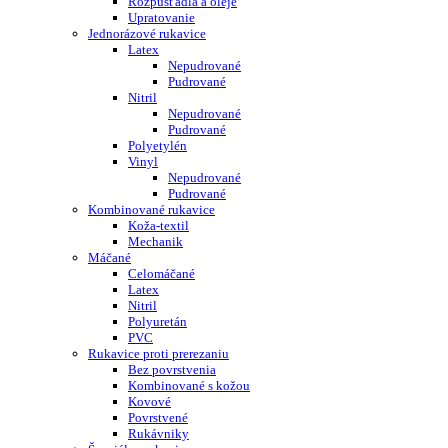
Rozpúšťadlá a oleje
Upratovanie
Jednorázové rukavice
Latex
Nepudrované
Pudrované
Nitril
Nepudrované
Pudrované
Polyetylén
Vinyl
Nepudrované
Pudrované
Kombinované rukavice
Koža-textil
Mechanik
Máčané
Celomáčané
Latex
Nitril
Polyuretán
PVC
Rukavice proti prerezaniu
Bez povrstvenia
Kombinované s kožou
Kovové
Povrstvené
Rukávniky