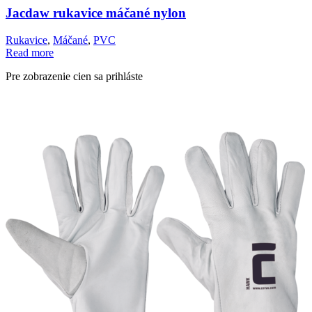
Jacdaw rukavice máčané nylon
Rukavice
,
Máčané
,
PVC
Read more
Pre zobrazenie cien sa prihláste