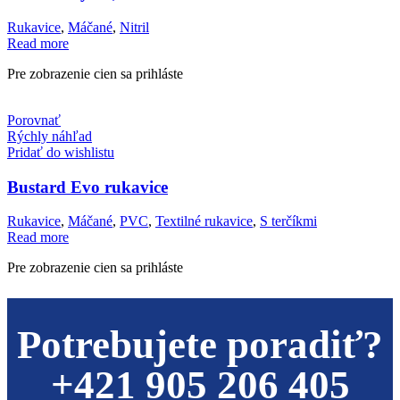
Rukavice
,
Máčané
,
Nitril
Read more
Pre zobrazenie cien sa prihláste
Porovnať
Rýchly náhľad
Pridať do wishlistu
Bustard Evo rukavice
Rukavice
,
Máčané
,
PVC
,
Textilné rukavice
,
S terčíkmi
Read more
Pre zobrazenie cien sa prihláste
Potrebujete poradiť?
+421 905 206 405