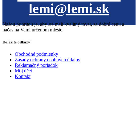
lemi@lemi.sk
Našou prioritou je, aby ste mali kvalitný tovar, za dobrú cenu a
načas na Vami určenom mieste.
Dôležité odkazy
Obchodné podmienky
Zásady ochrany osobných údajov
Reklamačný poriadok
Môj účet
Kontakt