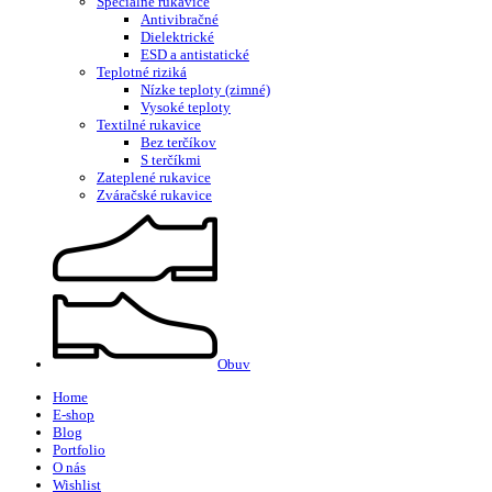
Špeciálne rukavice
Antivibračné
Dielektrické
ESD a antistatické
Teplotné riziká
Nízke teploty (zimné)
Vysoké teploty
Textilné rukavice
Bez terčíkov
S terčíkmi
Zateplené rukavice
Zváračské rukavice
Obuv
Home
E-shop
Blog
Portfolio
O nás
Wishlist